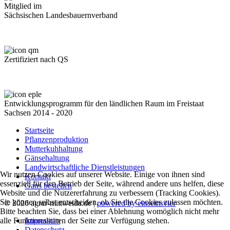
Mitglied im
Sächsischen Landesbauernverband
Zertifiziert nach QS
Entwicklungsprogramm für den ländlichen Raum im Freistaat
Sachsen 2014 - 2020
Startseite
Pflanzen­produktion
Mutterkuhhaltung
Gänse­haltung
Landwirtschaftliche Dienstleistungen
Wir nutzen Cookies auf unserer Website. Einige von ihnen sind
Kontakt
essenziell für den Betrieb der Seite, während andere uns helfen, diese
Gans bestellen
Website und die Nutzererfahrung zu verbessern (Tracking Cookies).
Sie können selbst entscheiden, ob Sie die Cookies zulassen möchten.
© 2026 agrar-mittweida.de |
powered by einseinsvier
Bitte beachten Sie, dass bei einer Ablehnung womöglich nicht mehr
Impressum
alle Funktionalitäten der Seite zur Verfügung stehen.
Datenschutz